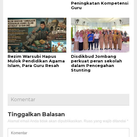
Peningkatan Kompetensi
Guru
Rezim Warsubi Hapus
Disdikbud Jombang
Mulok Pendidikan Agama
perkuat peran sekolah
Islam, Para Guru Resah
dalam Pencegahan
Stunting
Komentar
Tinggalkan Balasan
Alamat email Anda tidak akan dipublikasikan.
Ruas yang wajib ditandai
*