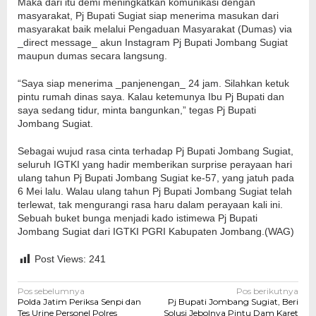
Maka dari itu demi meningkatkan komunikasi dengan
masyarakat, Pj Bupati Sugiat siap menerima masukan dari
masyarakat baik melalui Pengaduan Masyarakat (Dumas) via
_direct message_ akun Instagram Pj Bupati Jombang Sugiat
maupun dumas secara langsung.
“Saya siap menerima _panjenengan_ 24 jam. Silahkan ketuk
pintu rumah dinas saya. Kalau ketemunya Ibu Pj Bupati dan
saya sedang tidur, minta bangunkan,” tegas Pj Bupati
Jombang Sugiat.
Sebagai wujud rasa cinta terhadap Pj Bupati Jombang Sugiat,
seluruh IGTKI yang hadir memberikan surprise perayaan hari
ulang tahun Pj Bupati Jombang Sugiat ke-57, yang jatuh pada
6 Mei lalu. Walau ulang tahun Pj Bupati Jombang Sugiat telah
terlewat, tak mengurangi rasa haru dalam perayaan kali ini.
Sebuah buket bunga menjadi kado istimewa Pj Bupati
Jombang Sugiat dari IGTKI PGRI Kabupaten Jombang.(WAG)
Post Views:
241
Navigasi
Pos sebelumnya
Pos berikutnya
Polda Jatim Periksa Senpi dan
Pj Bupati Jombang Sugiat, Beri
pos
Tes Urine Personel Polres
Solusi Jebolnya Pintu Dam Karet