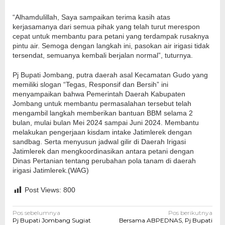
“Alhamdulillah, Saya sampaikan terima kasih atas
kerjasamanya dari semua pihak yang telah turut merespon
cepat untuk membantu para petani yang terdampak rusaknya
pintu air. Semoga dengan langkah ini, pasokan air irigasi tidak
tersendat, semuanya kembali berjalan normal”, tuturnya.
Pj Bupati Jombang, putra daerah asal Kecamatan Gudo yang
memiliki slogan “Tegas, Responsif dan Bersih” ini
menyampaikan bahwa Pemerintah Daerah Kabupaten
Jombang untuk membantu permasalahan tersebut telah
mengambil langkah memberikan bantuan BBM selama 2
bulan, mulai bulan Mei 2024 sampai Juni 2024. Membantu
melakukan pengerjaan kisdam intake Jatimlerek dengan
sandbag. Serta menyusun jadwal gilir di Daerah Irigasi
Jatimlerek dan mengkoordinasikan antara petani dengan
Dinas Pertanian tentang perubahan pola tanam di daerah
irigasi Jatimlerek.(WAG)
Post Views:
800
Navigasi
Pos sebelumnya
Pos berikutnya
Pj Bupati Jombang Sugiat
Bersama ABPEDNAS, Pj Bupati