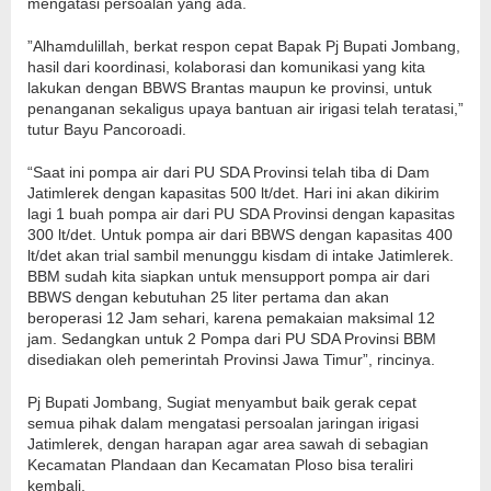
mengatasi persoalan yang ada.
”Alhamdulillah, berkat respon cepat Bapak Pj Bupati Jombang,
hasil dari koordinasi, kolaborasi dan komunikasi yang kita
lakukan dengan BBWS Brantas maupun ke provinsi, untuk
penanganan sekaligus upaya bantuan air irigasi telah teratasi,”
tutur Bayu Pancoroadi.
“Saat ini pompa air dari PU SDA Provinsi telah tiba di Dam
Jatimlerek dengan kapasitas 500 lt/det. Hari ini akan dikirim
lagi 1 buah pompa air dari PU SDA Provinsi dengan kapasitas
300 lt/det. Untuk pompa air dari BBWS dengan kapasitas 400
lt/det akan trial sambil menunggu kisdam di intake Jatimlerek.
BBM sudah kita siapkan untuk mensupport pompa air dari
BBWS dengan kebutuhan 25 liter pertama dan akan
beroperasi 12 Jam sehari, karena pemakaian maksimal 12
jam. Sedangkan untuk 2 Pompa dari PU SDA Provinsi BBM
disediakan oleh pemerintah Provinsi Jawa Timur”, rincinya.
Pj Bupati Jombang, Sugiat menyambut baik gerak cepat
semua pihak dalam mengatasi persoalan jaringan irigasi
Jatimlerek, dengan harapan agar area sawah di sebagian
Kecamatan Plandaan dan Kecamatan Ploso bisa teraliri
kembali.