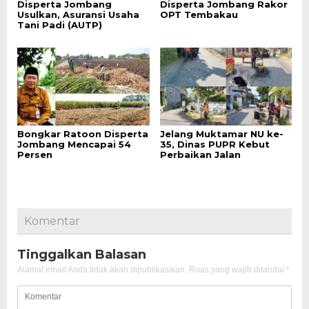
Disperta Jombang
Disperta Jombang Rakor
Usulkan, Asuransi Usaha
OPT Tembakau
Tani Padi (AUTP)
Bongkar Ratoon Disperta
Jelang Muktamar NU ke-
Jombang Mencapai 54
35, Dinas PUPR Kebut
Persen
Perbaikan Jalan
Komentar
Tinggalkan Balasan
Alamat email Anda tidak akan dipublikasikan.
Ruas yang wajib ditandai
*