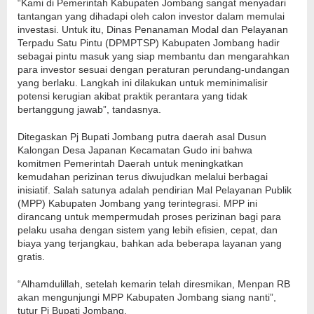
“Kami di Pemerintah Kabupaten Jombang sangat menyadari
tantangan yang dihadapi oleh calon investor dalam memulai
investasi. Untuk itu, Dinas Penanaman Modal dan Pelayanan
Terpadu Satu Pintu (DPMPTSP) Kabupaten Jombang hadir
sebagai pintu masuk yang siap membantu dan mengarahkan
para investor sesuai dengan peraturan perundang-undangan
yang berlaku. Langkah ini dilakukan untuk meminimalisir
potensi kerugian akibat praktik perantara yang tidak
bertanggung jawab”, tandasnya.
Ditegaskan Pj Bupati Jombang putra daerah asal Dusun
Kalongan Desa Japanan Kecamatan Gudo ini bahwa
komitmen Pemerintah Daerah untuk meningkatkan
kemudahan perizinan terus diwujudkan melalui berbagai
inisiatif. Salah satunya adalah pendirian Mal Pelayanan Publik
(MPP) Kabupaten Jombang yang terintegrasi. MPP ini
dirancang untuk mempermudah proses perizinan bagi para
pelaku usaha dengan sistem yang lebih efisien, cepat, dan
biaya yang terjangkau, bahkan ada beberapa layanan yang
gratis.
“Alhamdulillah, setelah kemarin telah diresmikan, Menpan RB
akan mengunjungi MPP Kabupaten Jombang siang nanti”,
tutur Pj Bupati Jombang.