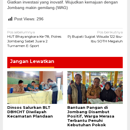
Giatkan investasi yang inovatif. Wujudkan kemajuan dengan
Jombang makin gemilang.(WAG)
Post Views:
296
Navigasi
Pos sebelumnya
Pos berikutnya
HUT Bhayangkara Ke-78, Polres
Pj Bupati Sugiat Wisuda 122 Ibu-
pos
Jombang Sabet Juara 2
Ibu SOTH Megaluh
Turnamen E-Sport
Jangan Lewatkan
Dinsos Salurkan BLT
Bantuan Pangan di
DBHCHT Diwilayah
Jombang Disambut
Kecamatan Plandaan
Positif, Warga Merasa
Terbantu Penuhi
Kebutuhan Pokok