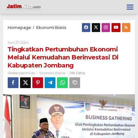
Lewati
ke
konten
Homepage
Ekonomi Bisnis
Tingkatkan
/
Pertumbuhan
Ekonomi
Melalui
Oleh
Juni 27, 2024
Kemudahan
Redaksijatimkita
Tingkatkan Pertumbuhan Ekonomi
Berinvestasi
Di
Melalui Kemudahan Berinvestasi Di
Kabupaten
Kabupaten Jombang
Jombang
Redaksijatimkita
Ekonomi Bisnis
-
-
296 Dilihat