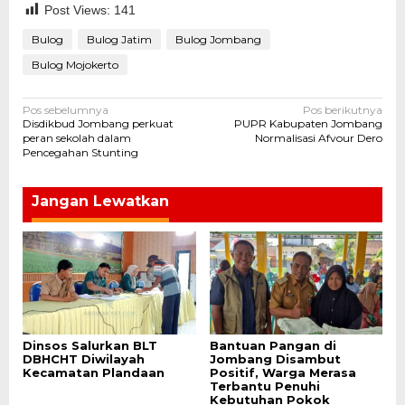
Post Views:
141
Bulog
Bulog Jatim
Bulog Jombang
Bulog Mojokerto
Navigasi
Pos sebelumnya
Pos berikutnya
Disdikbud Jombang perkuat
PUPR Kabupaten Jombang
pos
peran sekolah dalam
Normalisasi Afvour Dero
Pencegahan Stunting
Jangan Lewatkan
Dinsos Salurkan BLT
Bantuan Pangan di
DBHCHT Diwilayah
Jombang Disambut
Kecamatan Plandaan
Positif, Warga Merasa
Terbantu Penuhi
Kebutuhan Pokok