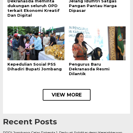
Dekranasda meminta
Jelang Idulfitri Satgas
dukungan seluruh OPD
Pangan Pantau Harga
terkait Ekonomi Kreatif
Dipasar
Dan Digital
Kepedulian Sosial PSS
Pengurus Baru
Dihadiri Bupati Jombang
Dekranasda Resmi
Dilantik
VIEW MORE
Recent Posts
PPDI Jombang Gelar Rakerda 1, Perkuat Soliditas demi Kesejahteraan