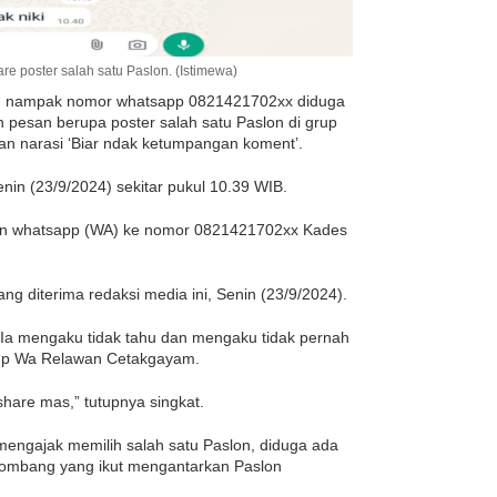
e poster salah satu Paslon. (Istimewa)
ini, nampak nomor whatsapp 0821421702xx diduga
 pesan berupa poster salah satu Paslon di grup
 narasi ‘Biar ndak ketumpangan koment’.
enin (23/9/2024) sekitar pukul 10.39 WIB.
san whatsapp (WA) ke nomor 0821421702xx Kades
ang diterima redaksi media ini, Senin (23/9/2024).
 Ia mengaku tidak tahu dan mengaku tidak pernah
roup Wa Relawan Cetakgayam.
 share mas,” tutupnya singkat.
engajak memilih salah satu Paslon, diduga ada
ombang yang ikut mengantarkan Paslon