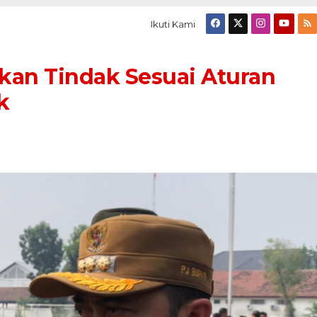
Ikuti Kami
an Tindak Sesuai Aturan
k