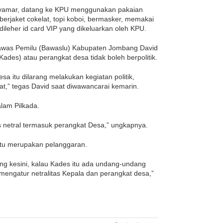
yamar, datang ke KPU menggunakan pakaian
berjaket cokelat, topi koboi, bermasker, memakai
eher id card VIP yang dikeluarkan oleh KPU.
gawas Pemilu (Bawaslu) Kabupaten Jombang David
des) atau perangkat desa tidak boleh berpolitik.
a itu dilarang melakukan kegiatan politik,
t,” tegas David saat diwawancarai kemarin.
alam Pilkada.
us netral termasuk perangkat Desa,” ungkapnya.
 itu merupakan pelanggaran.
ng kesini, kalau Kades itu ada undang-undang
ngatur netralitas Kepala dan perangkat desa,”