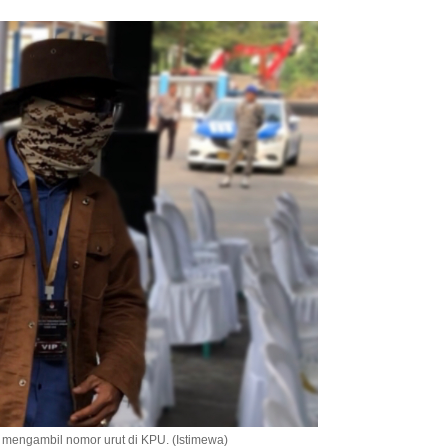
 mengambil nomor urut di KPU. (Istimewa)