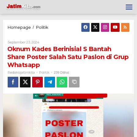
Lewati
ke
konten
Homepage
Politik
Oknum
/
Kades
Berinisial
S
Oleh
September 23, 2024
Bantah
Redaksijatimkita
Oknum Kades Berinisial S Bantah
Share
Poster
Share Poster Salah Satu Paslon di Grup
Salah
Whatsapp
Satu
Paslon
Redaksijatimkita
Politik
-
di
-
239 Dilihat
Grup
Whatsapp