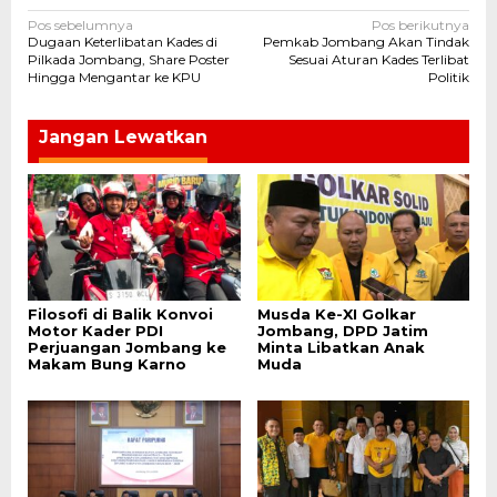
Navigasi
Pos sebelumnya
Pos berikutnya
Dugaan Keterlibatan Kades di
Pemkab Jombang Akan Tindak
pos
Pilkada Jombang, Share Poster
Sesuai Aturan Kades Terlibat
Hingga Mengantar ke KPU
Politik
Jangan Lewatkan
Filosofi di Balik Konvoi
Musda Ke-XI Golkar
Motor Kader PDI
Jombang, DPD Jatim
Perjuangan Jombang ke
Minta Libatkan Anak
Makam Bung Karno
Muda