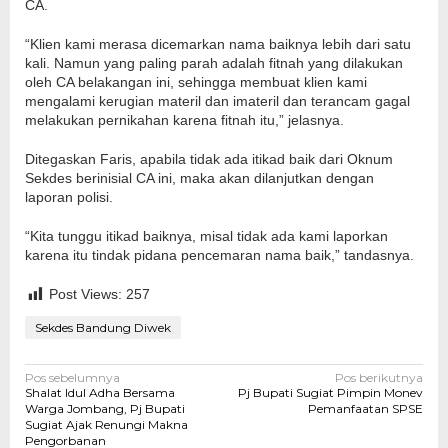
CA.
“Klien kami merasa dicemarkan nama baiknya lebih dari satu
kali. Namun yang paling parah adalah fitnah yang dilakukan
oleh CA belakangan ini, sehingga membuat klien kami
mengalami kerugian materil dan imateril dan terancam gagal
melakukan pernikahan karena fitnah itu,” jelasnya.
Ditegaskan Faris, apabila tidak ada itikad baik dari Oknum
Sekdes berinisial CA ini, maka akan dilanjutkan dengan
laporan polisi.
“Kita tunggu itikad baiknya, misal tidak ada kami laporkan
karena itu tindak pidana pencemaran nama baik,” tandasnya.
Post Views:
257
Sekdes Bandung Diwek
Navigasi
Pos sebelumnya
Pos berikutnya
Shalat Idul Adha Bersama
Pj Bupati Sugiat Pimpin Monev
pos
Warga Jombang, Pj Bupati
Pemanfaatan SPSE
Sugiat Ajak Renungi Makna
Pengorbanan