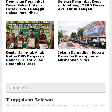
Pengisian Perangkat
Seleksi Perangkat Desa
Desa, Pakar Hukum
di Jombang, DPRD Desak
Desak DPRD Panggil
APH Turun Tangan
Paksa Para Pihak
Dinilai Janggal, Anak
Jelang Ramadhan Bupati
Ketua BPD Berijazah
Bersama Forkopimda
Paket C Dilantik Jadi
Musnahkan Miras
Perangkat Desa
Komentar
Tinggalkan Balasan
Alamat email Anda tidak akan dipublikasikan.
Ruas yang wajib ditandai
*