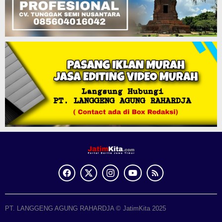
PT. LANGGENG AGUNG RAHARDJA © JatimKita 2025