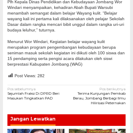
Plh Kepala Dinas Pendidikan dan Kebudayaan Jombang Wor
Windari menyampaikan, kehadiran Abah Bupati Warsubi
menambah semangat dalam belajar Wayang kulit. “Belajar
wayang kali ini pertama kali dilaksanakan oleh pelajar Sekolah
Dasar dalam rangka mencari bibit unggul dalam rangka uri-uri
budaya leluhur,” tuturnya.
Menurut Wor Windari, Kegiatan belajar wayang kulit
merupakan program pengembangan kebudayaan berupa
seniman masuk sekolah kegiatan ini diikuti oleh 100 siswa dan
15 pendamping serta pengisi acara dilakukan oleh siswi
berprestasi Kabupaten Jombang.(WAG)
Post Views:
282
Navigasi
Pos sebelumnya
Pos berikutnya
Sejumlah Fraksi Di DPRD Beri
Terima Kunjungan Pemkab
pos
Masukan Tingkatkan PAD
Berau, Jombang Berbagi Ilmu
Hilirisasi Peternakan
Jangan Lewatkan