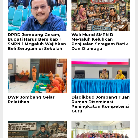
DPRD Jombang Geram,
Wali Murid SMPN Di
Bupati Harus Bersikap !
Megaluh Keluhkan
SMPN 1 Megaluh Wajibkan
Penjualan Seragam Batik
Beli Seragam di Sekolah
Dan Olahraga
DWP Jombang Gelar
Disdikbud Jombang Tuan
Pelatihan
Rumah Diseminasi
Peningkatan Kompetensi
Guru