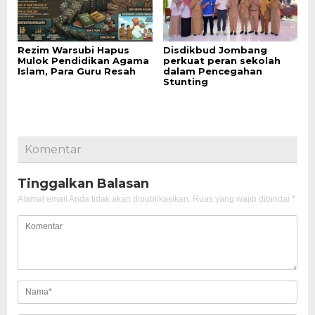
Rezim Warsubi Hapus
Disdikbud Jombang
Mulok Pendidikan Agama
perkuat peran sekolah
Islam, Para Guru Resah
dalam Pencegahan
Stunting
Komentar
Tinggalkan Balasan
Alamat email Anda tidak akan dipublikasikan.
Ruas yang wajib ditandai
*