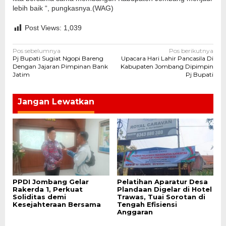
lebih baik “, pungkasnya.(WAG)
Post Views:
1,039
Navigasi
Pos sebelumnya
Pos berikutnya
Pj Bupati Sugiat Ngopi Bareng
Upacara Hari Lahir Pancasila Di
pos
Dengan Jajaran Pimpinan Bank
Kabupaten Jombang Dipimpin
Jatim
Pj Bupati
Jangan Lewatkan
PPDI Jombang Gelar
Pelatihan Aparatur Desa
Rakerda 1, Perkuat
Plandaan Digelar di Hotel
Soliditas demi
Trawas, Tuai Sorotan di
Kesejahteraan Bersama
Tengah Efisiensi
Anggaran