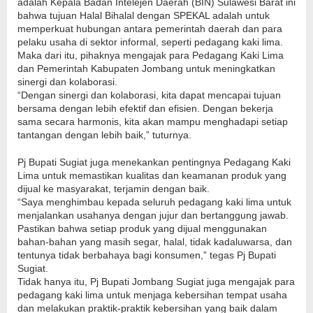
adalah Kepala Badan Intelejen Daerah (BIN) Sulawesi Barat ini
bahwa tujuan Halal Bihalal dengan SPEKAL adalah untuk
memperkuat hubungan antara pemerintah daerah dan para
pelaku usaha di sektor informal, seperti pedagang kaki lima.
Maka dari itu, pihaknya mengajak para Pedagang Kaki Lima
dan Pemerintah Kabupaten Jombang untuk meningkatkan
sinergi dan kolaborasi.
“Dengan sinergi dan kolaborasi, kita dapat mencapai tujuan
bersama dengan lebih efektif dan efisien. Dengan bekerja
sama secara harmonis, kita akan mampu menghadapi setiap
tantangan dengan lebih baik,” tuturnya.
Pj Bupati Sugiat juga menekankan pentingnya Pedagang Kaki
Lima untuk memastikan kualitas dan keamanan produk yang
dijual ke masyarakat, terjamin dengan baik.
“Saya menghimbau kepada seluruh pedagang kaki lima untuk
menjalankan usahanya dengan jujur dan bertanggung jawab.
Pastikan bahwa setiap produk yang dijual menggunakan
bahan-bahan yang masih segar, halal, tidak kadaluwarsa, dan
tentunya tidak berbahaya bagi konsumen,” tegas Pj Bupati
Sugiat.
Tidak hanya itu, Pj Bupati Jombang Sugiat juga mengajak para
pedagang kaki lima untuk menjaga kebersihan tempat usaha
dan melakukan praktik-praktik kebersihan yang baik dalam