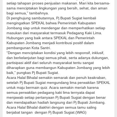
setiap tahapan proses penjualan makanan. Mari kita bersama-
sama menciptakan lingkungan yang bersih, sehat, dan aman
bagi semua,” tambahnya.
Di penghujung sambutannya, Pj Bupati Sugiat kembali
mengingatkan SPEKAL bahwa Pemerintah Kabupaten
Jombang siap untuk mendengar dan memperhatikan setiap
masukan dari masyarakat termasuk Pedagang Kaki Lima.
Hubungan yang baik antara SPEKAL dan Pemerintah
Kabupaten Jombang menjadi kontribusi positif dalam
pembangunan Kota Santri.
“Dengan menciptakan kondisi yang lebih responsif, inklusif,
dan berkelanjutan bagi semua pihak, serta adanya dukungan,
partisipasi aktif dari seluruh masyarakat tentu sangat
diharapkan guna membangun Kabupaten Jombang yang lebih
baik,” pungkas Pj Bupati Sugiat.
Acara Halal Bihalal semakin semarak dan penuh keakraban,
setelah Pj Bupati Sugiat mengundang lima perwakilan SPEKAL
untuk maju bermain quiz. Acara semakin meriah karena
semua perwakilan pedagang kaki lima ternyata dapat
menjawab setiap pertanyaan Pj Bupati Sugiat dengan benar
dan mendapatkan hadiah langsung dari Pj Bupati Jombang.
Acara Halal Bihalal diakhiri dengan semua tamu saling
berjabat tangan dengan Pj Bupati Sugiat.(WAG)