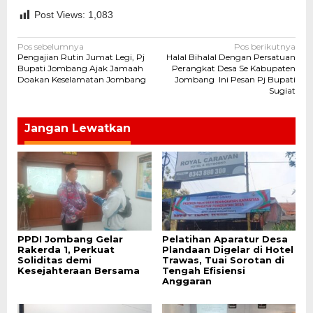
Post Views:
1,083
Navigasi
Pos sebelumnya
Pos berikutnya
Pengajian Rutin Jumat Legi, Pj
Halal Bihalal Dengan Persatuan
pos
Bupati Jombang Ajak Jamaah
Perangkat Desa Se Kabupaten
Doakan Keselamatan Jombang
Jombang Ini Pesan Pj Bupati
Sugiat
Jangan Lewatkan
PPDI Jombang Gelar
Pelatihan Aparatur Desa
Rakerda 1, Perkuat
Plandaan Digelar di Hotel
Soliditas demi
Trawas, Tuai Sorotan di
Kesejahteraan Bersama
Tengah Efisiensi
Anggaran