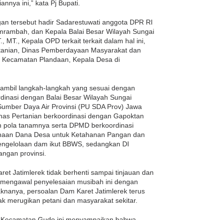
nnya ini,” kata Pj Bupati.
ngan tersebut hadir Sadarestuwati anggota DPR RI
mrambah, dan Kepala Balai Besar Wilayah Sungai
 MT., Kepala OPD terkait terkait dalam hal ini,
tanian, Dinas Pemberdayaan Masyarakat dan
 Kecamatan Plandaan, Kepala Desa di
gambil langkah-langkah yang sesuai dengan
inasi dengan Balai Besar Wilayah Sungai
mber Daya Air Provinsi (PU SDA Prov) Jawa
nas Pertanian berkoordinasi dengan Gapoktan
n pola tanamnya serta DPMD berkoordinasi
naan Dana Desa untuk Ketahanan Pangan dan
pengelolaan dam ikut BBWS, sedangkan DI
angan provinsi.
aret Jatimlerek tidak berhenti sampai tinjauan dan
u mengawal penyelesaian musibah ini dengan
nanya, persoalan Dam Karet Jatimlerek terus
dak merugikan petani dan masyarakat sekitar.
al Kecamatan Gudo ini menyampaikan bahwa