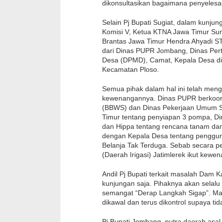
dikonsultasikan bagaimana penyelesaia
Selain Pj Bupati Sugiat, dalam kunju
Komisi V, Ketua KTNA Jawa Timur Su
Brantas Jawa Timur Hendra Ahyadi ST.,
dari Dinas PUPR Jombang, Dinas Per
Desa (DPMD), Camat, Kepala Desa di
Kecamatan Ploso.
Semua pihak dalam hal ini telah men
kewenangannya. Dinas PUPR berkoord
(BBWS) dan Dinas Pekerjaan Umum Su
Timur tentang penyiapan 3 pompa, Di
dan Hippa tentang rencana tanam da
dengan Kepala Desa tentang penggu
Belanja Tak Terduga. Sebab secara 
(Daerah Irigasi) Jatimlerek ikut kewen
Andil Pj Bupati terkait masalah Dam K
kunjungan saja. Pihaknya akan selal
semangat “Derap Langkah Sigap”. Mak
dikawal dan terus dikontrol supaya ti
Pj Bupati Jombang, putra daerah as