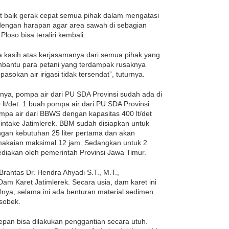
t baik gerak cepat semua pihak dalam mengatasi
, dengan harapan agar area sawah di sebagian
so bisa teraliri kembali.
a kasih atas kerjasamanya dari semua pihak yang
mbantu para petani yang terdampak rusaknya
asokan air irigasi tidak tersendat”, tuturnya.
ya, pompa air dari PU SDA Provinsi sudah ada di
lt/det. 1 buah pompa air dari PU SDA Provinsi
ompa air dari BBWS dengan kapasitas 400 lt/det
 intake Jatimlerek. BBM sudah disiapkan untuk
gan kebutuhan 25 liter pertama dan akan
makaian maksimal 12 jam. Sedangkan untuk 2
diakan oleh pemerintah Provinsi Jawa Timur.
antas Dr. Hendra Ahyadi S.T., M.T.,
 Karet Jatimlerek. Secara usia, dam karet ini
lnya, selama ini ada benturan material sedimen
 sobek.
pan bisa dilakukan penggantian secara utuh.