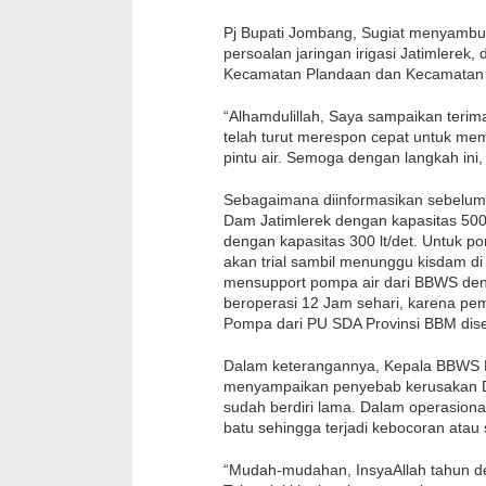
Pj Bupati Jombang, Sugiat menyambu
persoalan jaringan irigasi Jatimlerek
Kecamatan Plandaan dan Kecamatan Plo
“Alhamdulillah, Saya sampaikan terim
telah turut merespon cepat untuk me
pintu air. Semoga dengan langkah ini, p
Sebagaimana diinformasikan sebelumn
Dam Jatimlerek dengan kapasitas 500 
dengan kapasitas 300 lt/det. Untuk p
akan trial sambil menunggu kisdam di
mensupport pompa air dari BBWS den
beroperasi 12 Jam sehari, karena pe
Pompa dari PU SDA Provinsi BBM dise
Dalam keterangannya, Kepala BBWS Br
menyampaikan penyebab kerusakan Dam
sudah berdiri lama. Dalam operasiona
batu sehingga terjadi kebocoran atau
“Mudah-mudahan, InsyaAllah tahun de