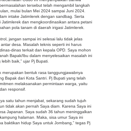
ermasalahan tersebut telah mengambil langkah
lan, mulai bulan Mei 2024 sampai Juni 2024.
am intake Jatimlerek dengan sandbag. Serta
si Jatimlerek dan mengkoordinasikan antara petani
ahan pola tanam di daerah irigasi Jatimlerek.
ol, jangan sampai ini selesai lalu tidak jelas
 antar desa. Masalah teknis seperti ini harus
 dinas-dinas terkait dan kepala OPD. Saya mohon
anah Bapak/Ibu dalam menyelesaikan masalah ini
bih baik,” ujar Pj Bupati.
rek merupakan bentuk rasa tanggungjawabnya
g Bapak dari Kota Santri. Pj Bupati yang telah
komitmen melaksanakan permintaan warga, yaitu
dan responsif.
a satu tahun menjabat, sekarang sudah tujuh
k pun tidak akan pernah Saya diam. Karena Saya ini
desa Japanan. Saya sudah 36 tahun meninggalkan
e kampung halaman. Maka, sisa umur Saya ini
 baktikan hidup Saya untuk Jombang,” tegas Pj