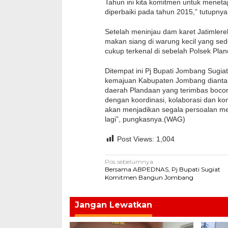
Tahun ini kita komitmen untuk menetap
diperbaiki pada tahun 2015,” tutupnya
Setelah meninjau dam karet Jatimler
makan siang di warung kecil yang 
cukup terkenal di sebelah Polsek Pla
Ditempat ini Pj Bupati Jombang Sug
kemajuan Kabupaten Jombang diantar
daerah Plandaan yang terimbas bocor
dengan koordinasi, kolaborasi dan komu
akan menjadikan segala persoalan men
lagi”, pungkasnya.(WAG)
Post Views:
1,004
Navigasi
Pos sebelumnya
Bersama ABPEDNAS, Pj Bupati Sugiat
pos
Komitmen Bangun Jombang
Jangan Lewatkan