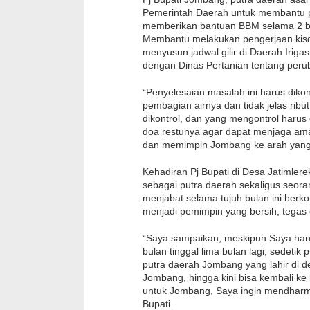
Pemerintah Daerah untuk membantu p
memberikan bantuan BBM selama 2 bu
Membantu melakukan pengerjaan kisd
menyusun jadwal gilir di Daerah Iriga
dengan Dinas Pertanian tentang perub
“Penyelesaian masalah ini harus dikontr
pembagian airnya dan tidak jelas ribut
dikontrol, dan yang mengontrol harus
doa restunya agar dapat menjaga am
dan memimpin Jombang ke arah yang le
Kehadiran Pj Bupati di Desa Jatimle
sebagai putra daerah sekaligus seoran
menjabat selama tujuh bulan ini ber
menjadi pemimpin yang bersih, tegas 
“Saya sampaikan, meskipun Saya hany
bulan tinggal lima bulan lagi, sedeti
putra daerah Jombang yang lahir di 
Jombang, hingga kini bisa kembali k
untuk Jombang, Saya ingin mendharma
Bupati.