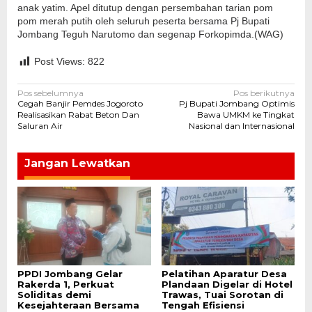
anak yatim. Apel ditutup dengan persembahan tarian pom
pom merah putih oleh seluruh peserta bersama Pj Bupati
Jombang Teguh Narutomo dan segenap Forkopimda.(WAG)
Post Views:
822
Navigasi
Pos sebelumnya
Pos berikutnya
Cegah Banjir Pemdes Jogoroto
Pj Bupati Jombang Optimis
pos
Realisasikan Rabat Beton Dan
Bawa UMKM ke Tingkat
Saluran Air
Nasional dan Internasional
Jangan Lewatkan
PPDI Jombang Gelar
Pelatihan Aparatur Desa
Rakerda 1, Perkuat
Plandaan Digelar di Hotel
Soliditas demi
Trawas, Tuai Sorotan di
Kesejahteraan Bersama
Tengah Efisiensi