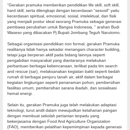
“Gerakan pramuka memberikan pendidikan life skill, soft skill,
hard skill, serta dilengkapi dengan kecerdasan “sesosif” yaitu
kecerdasan spiritual, emosional, sosial, intelektual, dan fisik
yang menjadi postur ideal seorang Pramuka sebagai generasi
pembawa perubahan untuk Bangsa Indonesia, ” arahan Budi
Waseso yang dibacakan Pj Bupati Jombang Teguh Narutomo.
Sebagai organisasi pendidikan non formal, gerakan Pramuka
realitanya tidak hanya sekadar menangani character building,
tetapi juga berperan aktif pada bidang lainnya seperti
pengabdian masyarakat yang diantaranya melakukan
perbantuan berbagai kebencanaan, terlibat pada tim search
and rescue (sar), melaksanakan kegiatan bakti seperti bedah
rumah di berbagai penjuru tanah air, aktif dalam berbagai
kegiatan lingkungan seperti penanaman pohon, pembersihan
fasilitas umum, pembersihan sarana ibadah, dan sosialisasi
hemat energi.
Selain itu, gerakan Pramuka juga telah melakukan adaptasi
teknologi, turut andil dalam mewujudkan ketahanan pangan
dengan membuat sekolah pertanian terpadu yang
bekerjasama dengan Food And Agriculture Organization
(FAO), memberikan pelatihan kepemimpinan kepada generasi