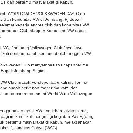
k ST dan bertemu masyarakat di Kabuh.
i adalah WORLD WIDE VOLKSWAGEN DAY. Oleh
ub dan komunitas VW di Jombang, Pj Bupati
selamat kepada angota club dan komunitas VW.
keberadaan Club ataupun Komunitas VW dapat
.
naik VW, Jombang Volkswagen Club Jaya Jaya
diikuti dengan penuh semangat oleh anggota VW.
olkswagen Club menyampaikan ucapan terima
j Bupati Jombang Sugiat.
W Club masuk Pendopo, baru kali ini. Terima
 yang sudah berkenan menerima kami dan
rakan bersama menandai World Wide Volkswagen
enggunakan mobil VW untuk beraktivitas kerja,
 pagi ini kami ikut mengiringi kegiatan Pak Pj yang
uk bertemu masyarakat di Kabuh, melaksanakan
e lokasi”, pungkas Cahyo.(WAG)