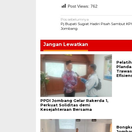
Post Views:
762
Navigasi
Pos sebelumnya
Pj Bupati Sugiat Hadiri Pisah Sambut K
pos
Jombang
Jangan Lewatkan
Pelati
Plandaa
Trawas
Efisien
PPDI Jombang Gelar Rakerda 1,
Perkuat Soliditas demi
Kesejahteraan Bersama
Bongka
Jomban