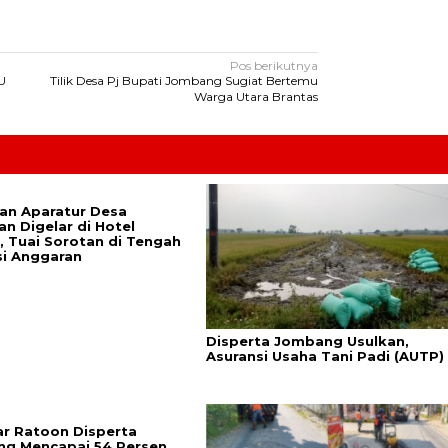
Pos berikutnya
PU
Tilik Desa Pj Bupati Jombang Sugiat Bertemu
Warga Utara Brantas
han Aparatur Desa
n Digelar di Hotel
, Tuai Sorotan di Tengah
si Anggaran
Disperta Jombang Usulkan,
Asuransi Usaha Tani Padi (AUTP)
r Ratoon Disperta
g Mencapai 54 Persen