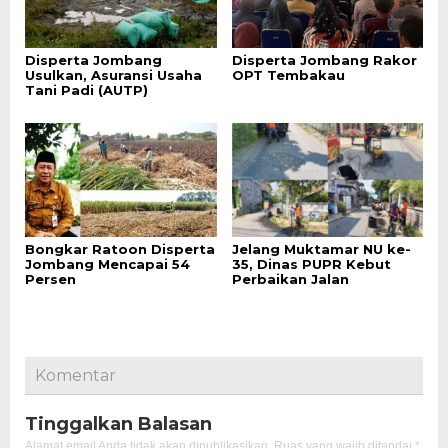
Disperta Jombang
Disperta Jombang Rakor
Usulkan, Asuransi Usaha
OPT Tembakau
Tani Padi (AUTP)
Bongkar Ratoon Disperta
Jelang Muktamar NU ke-
Jombang Mencapai 54
35, Dinas PUPR Kebut
Persen
Perbaikan Jalan
Komentar
Tinggalkan Balasan
Alamat email Anda tidak akan dipublikasikan.
Ruas yang wajib ditandai
*