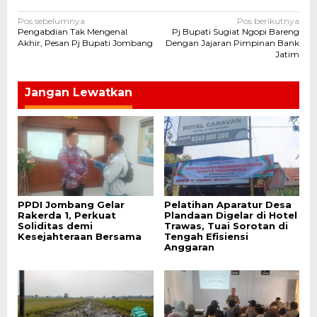
Navigasi
Pos sebelumnya
Pos berikutnya
Pengabdian Tak Mengenal
Pj Bupati Sugiat Ngopi Bareng
pos
Akhir, Pesan Pj Bupati Jombang
Dengan Jajaran Pimpinan Bank
Jatim
Jangan Lewatkan
PPDI Jombang Gelar
Pelatihan Aparatur Desa
Rakerda 1, Perkuat
Plandaan Digelar di Hotel
Soliditas demi
Trawas, Tuai Sorotan di
Kesejahteraan Bersama
Tengah Efisiensi
Anggaran