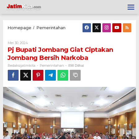
Lewati
ke
konten
Homepage
Pemerintahan
Pj
/
Bupati
Jombang
Giat
Oleh
Mei 30, 2024
Ciptakan
Redaksijatimkita
Pj Bupati Jombang Giat Ciptakan
Jombang
Bersih
Jombang Bersih Narkoba
Narkoba
Redaksijatimkita
Pemerintahan
-
-
898 Dilihat