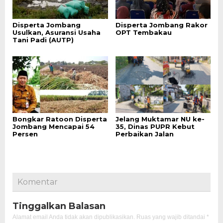
Disperta Jombang
Disperta Jombang Rakor
Usulkan, Asuransi Usaha
OPT Tembakau
Tani Padi (AUTP)
Bongkar Ratoon Disperta
Jelang Muktamar NU ke-
Jombang Mencapai 54
35, Dinas PUPR Kebut
Persen
Perbaikan Jalan
Komentar
Tinggalkan Balasan
Alamat email Anda tidak akan dipublikasikan.
Ruas yang wajib ditandai
*