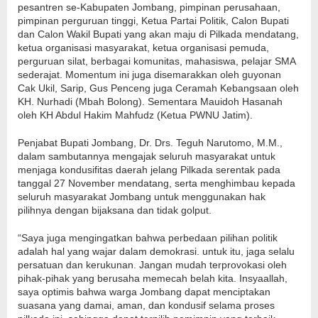
pesantren se-Kabupaten Jombang, pimpinan perusahaan,
pimpinan perguruan tinggi, Ketua Partai Politik, Calon Bupati
dan Calon Wakil Bupati yang akan maju di Pilkada mendatang,
ketua organisasi masyarakat, ketua organisasi pemuda,
perguruan silat, berbagai komunitas, mahasiswa, pelajar SMA
sederajat. Momentum ini juga disemarakkan oleh guyonan
Cak Ukil, Sarip, Gus Penceng juga Ceramah Kebangsaan oleh
KH. Nurhadi (Mbah Bolong). Sementara Mauidoh Hasanah
oleh KH Abdul Hakim Mahfudz (Ketua PWNU Jatim).
Penjabat Bupati Jombang, Dr. Drs. Teguh Narutomo, M.M.,
dalam sambutannya mengajak seluruh masyarakat untuk
menjaga kondusifitas daerah jelang Pilkada serentak pada
tanggal 27 November mendatang, serta menghimbau kepada
seluruh masyarakat Jombang untuk menggunakan hak
pilihnya dengan bijaksana dan tidak golput.
“Saya juga mengingatkan bahwa perbedaan pilihan politik
adalah hal yang wajar dalam demokrasi. untuk itu, jaga selalu
persatuan dan kerukunan. Jangan mudah terprovokasi oleh
pihak-pihak yang berusaha memecah belah kita. Insyaallah,
saya optimis bahwa warga Jombang dapat menciptakan
suasana yang damai, aman, dan kondusif selama proses