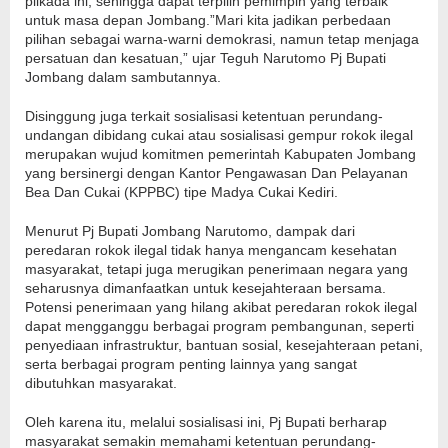
pilkada ini, sehingga dapat terpilih pemimpin yang terbaik
untuk masa depan Jombang.”Mari kita jadikan perbedaan
pilihan sebagai warna-warni demokrasi, namun tetap menjaga
persatuan dan kesatuan,” ujar Teguh Narutomo Pj Bupati
Jombang dalam sambutannya.
Disinggung juga terkait sosialisasi ketentuan perundang-
undangan dibidang cukai atau sosialisasi gempur rokok ilegal
merupakan wujud komitmen pemerintah Kabupaten Jombang
yang bersinergi dengan Kantor Pengawasan Dan Pelayanan
Bea Dan Cukai (KPPBC) tipe Madya Cukai Kediri.
Menurut Pj Bupati Jombang Narutomo, dampak dari
peredaran rokok ilegal tidak hanya mengancam kesehatan
masyarakat, tetapi juga merugikan penerimaan negara yang
seharusnya dimanfaatkan untuk kesejahteraan bersama.
Potensi penerimaan yang hilang akibat peredaran rokok ilegal
dapat mengganggu berbagai program pembangunan, seperti
penyediaan infrastruktur, bantuan sosial, kesejahteraan petani,
serta berbagai program penting lainnya yang sangat
dibutuhkan masyarakat.
Oleh karena itu, melalui sosialisasi ini, Pj Bupati berharap
masyarakat semakin memahami ketentuan perundang-