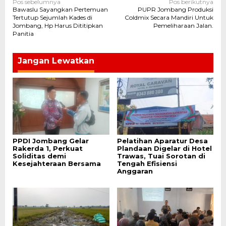
Navigasi
Pos sebelumnya
Pos berikutnya
Bawaslu Sayangkan Pertemuan
PUPR Jombang Produksi
pos
Tertutup Sejumlah Kades di
Coldmix Secara Mandiri Untuk
Jombang, Hp Harus Dititipkan
Pemeliharaan Jalan.
Panitia
Jangan Lewatkan
PPDI Jombang Gelar
Pelatihan Aparatur Desa
Rakerda 1, Perkuat
Plandaan Digelar di Hotel
Soliditas demi
Trawas, Tuai Sorotan di
Kesejahteraan Bersama
Tengah Efisiensi
Anggaran