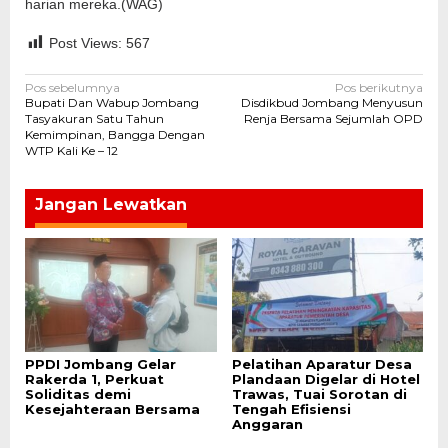
harian mereka.(WAG)
Post Views:
567
Navigasi
Pos sebelumnya
Pos berikutnya
Bupati Dan Wabup Jombang
Disdikbud Jombang Menyusun
pos
Tasyakuran Satu Tahun
Renja Bersama Sejumlah OPD
Kemimpinan, Bangga Dengan
WTP Kali Ke – 12
Jangan Lewatkan
PPDI Jombang Gelar
Pelatihan Aparatur Desa
Rakerda 1, Perkuat
Plandaan Digelar di Hotel
Soliditas demi
Trawas, Tuai Sorotan di
Kesejahteraan Bersama
Tengah Efisiensi
Anggaran