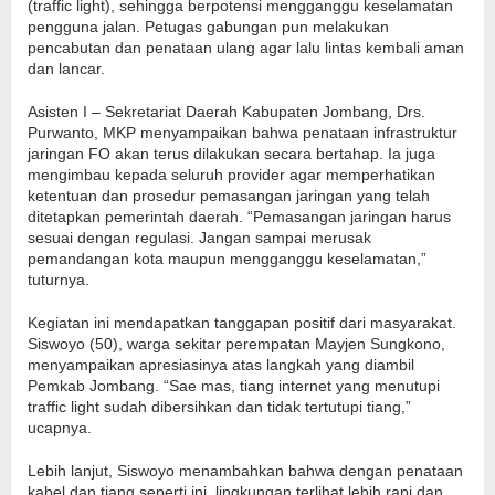
(traffic light), sehingga berpotensi mengganggu keselamatan
pengguna jalan. Petugas gabungan pun melakukan
pencabutan dan penataan ulang agar lalu lintas kembali aman
dan lancar.
Asisten I – Sekretariat Daerah Kabupaten Jombang, Drs.
Purwanto, MKP menyampaikan bahwa penataan infrastruktur
jaringan FO akan terus dilakukan secara bertahap. Ia juga
mengimbau kepada seluruh provider agar memperhatikan
ketentuan dan prosedur pemasangan jaringan yang telah
ditetapkan pemerintah daerah. “Pemasangan jaringan harus
sesuai dengan regulasi. Jangan sampai merusak
pemandangan kota maupun mengganggu keselamatan,”
tuturnya.
Kegiatan ini mendapatkan tanggapan positif dari masyarakat.
Siswoyo (50), warga sekitar perempatan Mayjen Sungkono,
menyampaikan apresiasinya atas langkah yang diambil
Pemkab Jombang. “Sae mas, tiang internet yang menutupi
traffic light sudah dibersihkan dan tidak tertutupi tiang,”
ucapnya.
Lebih lanjut, Siswoyo menambahkan bahwa dengan penataan
kabel dan tiang seperti ini, lingkungan terlihat lebih rapi dan