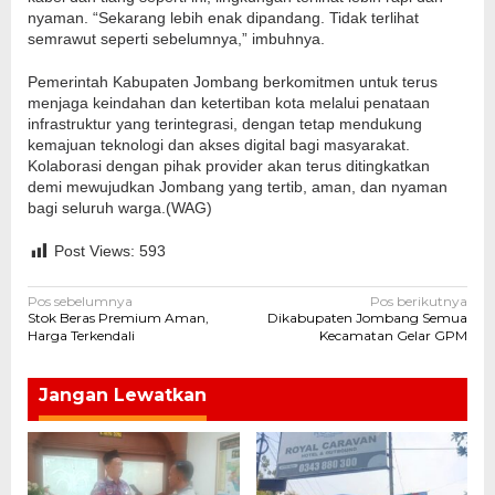
nyaman. “Sekarang lebih enak dipandang. Tidak terlihat
semrawut seperti sebelumnya,” imbuhnya.
Pemerintah Kabupaten Jombang berkomitmen untuk terus
menjaga keindahan dan ketertiban kota melalui penataan
infrastruktur yang terintegrasi, dengan tetap mendukung
kemajuan teknologi dan akses digital bagi masyarakat.
Kolaborasi dengan pihak provider akan terus ditingkatkan
demi mewujudkan Jombang yang tertib, aman, dan nyaman
bagi seluruh warga.(WAG)
Post Views:
593
Navigasi
Pos sebelumnya
Pos berikutnya
Stok Beras Premium Aman,
Dikabupaten Jombang Semua
pos
Harga Terkendali
Kecamatan Gelar GPM
Jangan Lewatkan