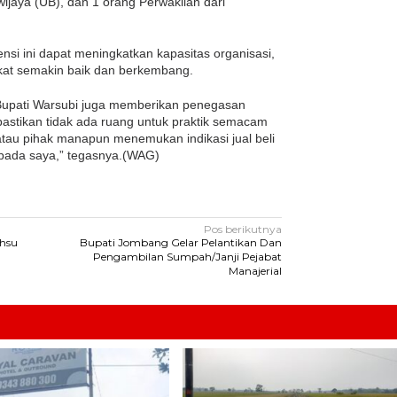
wijaya (UB), dan 1 orang Perwakilan dari
ensi ini dapat meningkatkan kapasitas organisasi,
at semakin baik dan berkembang.
 Bupati Warsubi juga memberikan penegasan
ya pastikan tidak ada ruang untuk praktik semacam
atau pihak manapun menemukan indikasi jual beli
epada saya,” tegasnya.(WAG)
Pos berikutnya
hsu
Bupati Jombang Gelar Pelantikan Dan
Pengambilan Sumpah/Janji Pejabat
Manajerial