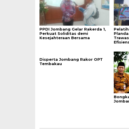
PPDI Jombang Gelar Rakerda 1,
Pelati
Perkuat Soliditas demi
Plandaa
Kesejahteraan Bersama
Trawas
Efisien
Disperta Jombang Rakor OPT
Tembakau
Bongka
Jomban