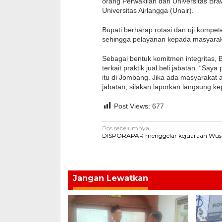
orang Perwakilan dari Universitas Bra
Universitas Airlangga (Unair).
Bupati berharap rotasi dan uji kompet
sehingga pelayanan kepada masyarak
Sebagai bentuk komitmen integritas,
terkait praktik jual beli jabatan. “Sa
itu di Jombang. Jika ada masyarakat 
jabatan, silakan laporkan langsung k
Post Views:
677
Navigasi
Pos sebelumnya
DISPORAPAR menggelar kejuaraan Wus
pos
Jangan Lewatkan