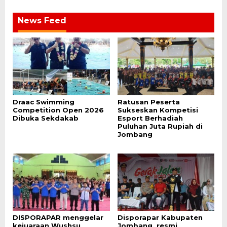
News Feed
Draac Swimming
Ratusan Peserta
Competition Open 2026
Sukseskan Kompetisi
Dibuka Sekdakab
Esport Berhadiah
Puluhan Juta Rupiah di
Jombang
DISPORAPAR menggelar
Disporapar Kabupaten
kejuaraan Wushsu
Jombang, resmi