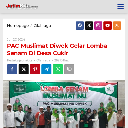
Lewati
ke
konten
Homepage
Olahraga
PAC
/
Muslimat
Diwek
Gelar
Oleh
Juli 27, 2024
Lomba
Redaksijatimkita
PAC Muslimat Diwek Gelar Lomba
Senam
Di
Senam Di Desa Cukir
Desa
Cukir
Redaksijatimkita
Olahraga
-
-
297 Dilihat