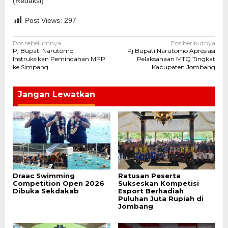
(Redaksi)
Post Views:
297
Navigasi
Pos sebelumnya
Pos berikutnya
Pj Bupati Narutomo
Pj Bupati Narutomo Apresiasi
pos
Instruksikan Pemindahan MPP
Pelaksanaan MTQ Tingkat
ke Simpang
Kabupaten Jombang
Jangan Lewatkan
Draac Swimming
Ratusan Peserta
Competition Open 2026
Sukseskan Kompetisi
Dibuka Sekdakab
Esport Berhadiah
Puluhan Juta Rupiah di
Jombang