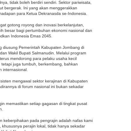
ya, tidak boleh berdiri sendiri. Sektor pariwisata,
 ikut bergerak. Ini yang akan menggerakkan
i hadapan para Ketua Dekranasda se-Indonesia.
t gotong royong dan inovasi berkelanjutan,
 besar bagi pertumbuhan ekonomi nasional dan
udkan Indonesia Emas 2045.
ng diusung Pemerintah Kabupaten Jombang di
an Wakil Bupati Salmanudin. Melalui program
rus mendorong para pelaku usaha kecil
 tetapi juga tumbuh, berkembang, bahkan
internasional.
nsisten mengawal sektor kerajinan di Kabupaten
rannya di forum nasional ini bukan sekadar
n memastikan setiap gagasan di tingkat pusat
h.
an keberpihakan pada pengrajin adalah nafas kami
khususnya perajin lokal, tidak hanya sekadar