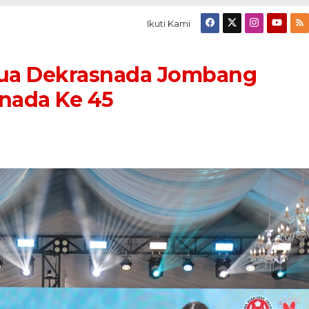
Ikuti Kami
tua Dekrasnada Jombang
snada Ke 45