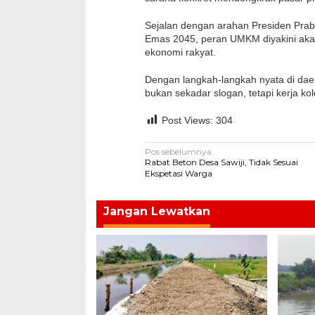
Sejalan dengan arahan Presiden Pra
Emas 2045, peran UMKM diyakini aka
ekonomi rakyat.
Dengan langkah-langkah nyata di dae
bukan sekadar slogan, tetapi kerja ko
Post Views:
304
Navigasi
Pos sebelumnya
Rabat Beton Desa Sawiji, Tidak Sesuai
pos
Ekspetasi Warga
Jangan Lewatkan