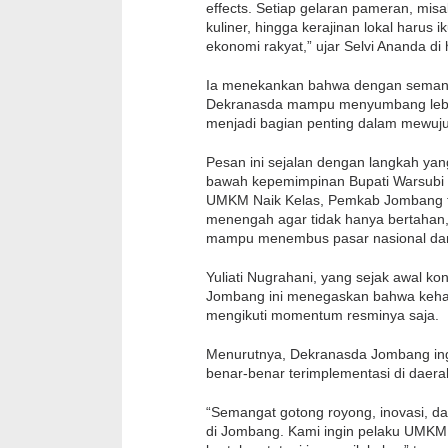
effects. Setiap gelaran pameran, misaln
kuliner, hingga kerajinan lokal harus
ekonomi rakyat,” ujar Selvi Ananda d
Ia menekankan bahwa dengan semanga
Dekranasda mampu menyumbang lebih
menjadi bagian penting dalam mewuj
Pesan ini sejalan dengan langkah ya
bawah kepemimpinan Bupati Warsubi d
UMKM Naik Kelas, Pemkab Jombang te
menengah agar tidak hanya bertahan,
mampu menembus pasar nasional dan 
Yuliati Nugrahani, yang sejak awal ko
Jombang ini menegaskan bahwa kehadi
mengikuti momentum resminya saja.
Menurutnya, Dekranasda Jombang ingi
benar-benar terimplementasi di daera
“Semangat gotong royong, inovasi, d
di Jombang. Kami ingin pelaku UMKM, 