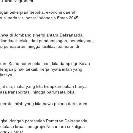
 Yuliati Nugrahani.
gan pekerjaan terbuka, ekonomi daerah
ibusi pada visi besar Indonesia Emas 2045,
ahwa di Jombang sinergi antara Dekranasda,
s diperkuat. Mulai dari pendampingan, pembiayaan,
asi pemasaran, hingga fasilitasi pameran di
ikan. Kalau butuh pelatihan, kita dampingi. Kalau
ngan pihak terkait. Kerja nyata inilah yang
dasnya.
lanjut dia, maka yang kita hidupkan bukan hanya
asa transportasi, hingga pariwisata lokal.
gerak. Inilah yang kita bawa pulang dari forum
rangkai dengan peresmian Pameran Dekranasda
talase kreasi pengrajin Nusantara sekaligus
produk UMKM.