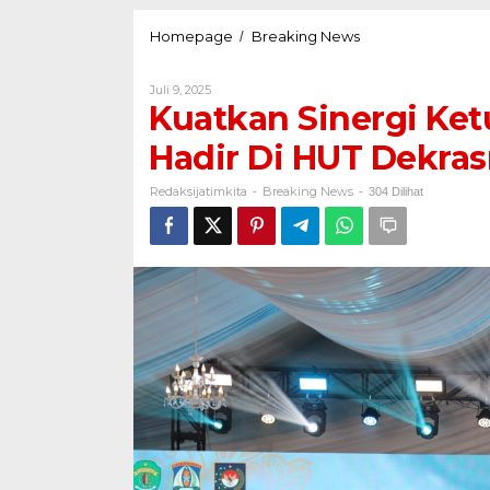
Homepage
Breaking News
Kuatkan
/
Sinergi
Ketua
Dekrasnada
Oleh
Juli 9, 2025
Jombang
Redaksijatimkita
Kuatkan Sinergi Ke
Hadir
Di
Hadir Di HUT Dekra
HUT
Dekrasnada
Ke
Redaksijatimkita
Breaking News
-
-
304 Dilihat
45