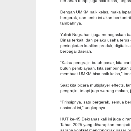
bertahan tetapi juga naik kelas,” tegas
Dengan UMKM naik kelas, maka lapan
bergerak, dan tentu ini akan berkontr
tambahnya.
Yuliati Nugrahani juga menegaskan b
Dinas terkait, dan pelaku usaha teru
peningkatan kualitas produk, digitalis
berbagai daerah.
“Kalau pengrajin butuh pasar, kita car
butuh pembiayaan, kita sambungkan de
membuat UMKM bisa naik kelas,” tan
Saat kita bicara multiplayer effects, 
pengrajin, tetapi juga warung makan, j
“Prinsipnya, satu bergerak, semua ber
nasional ini,” ungkapnya.
HUT ke-45 Dekranas kali ini juga di
Tahun 2025 yang diharapkan menjadi e
sarana konkret mendongkrak pasar 