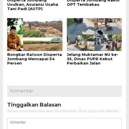
Usulkan, Asuransi Usaha
OPT Tembakau
Tani Padi (AUTP)
Bongkar Ratoon Disperta
Jelang Muktamar NU ke-
Jombang Mencapai 54
35, Dinas PUPR Kebut
Persen
Perbaikan Jalan
Komentar
Tinggalkan Balasan
Alamat email Anda tidak akan dipublikasikan.
Ruas yang wajib ditandai
*