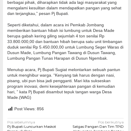
berbagai pihak, diharapkan tidak ada lagi masyarakat yang
mengalami kesulitan dalam mendapatkan pangan yang sehat
dan terjangkau,” pesan Pj Bupati.
Seperti diketahui, dalam acara ini Pemkab Jombang
memberikan bantuan hibah isi lumbung untuk Desa Made
berupa gabah kering giling sejumlah 4 ton senilai Rp
33.800.000,00 dan bantuan hibah berupa satu unit timbangan
duduk senilai Rp 5.450.000,00 untuk Lumbung Seger Waras di
Dusun Made, Lumbung Pangan Tawang di Dusun Tawang,
Lumbung Pangan Tunas Harapan di Dusun Ngembak.
Menutup acara, Pj Bupati Sugiat melontarkan sebuah pantun
untuk menghibur warga. “Kenyang tak harus dengan nasi,
pisang, ubi pun bisa jadi pengganti. Mari kita sukseskan
program inovasi, demi kesejahteraan pangan di kemudian
hari, ” kata Pj Bupati disambut tepuk tangan warga Desa
Made.(WAG)
Post Views:
856
Navigasi
Pos sebelumnya
Pos berikutnya
Pj Bupati Luncurkan Maskot
Satgas Pangan Dan Tim TPID