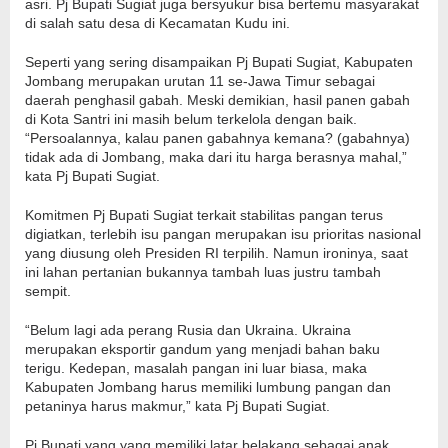
asri. Pj Bupati Sugiat juga bersyukur bisa bertemu masyarakat
di salah satu desa di Kecamatan Kudu ini.
Seperti yang sering disampaikan Pj Bupati Sugiat, Kabupaten
Jombang merupakan urutan 11 se-Jawa Timur sebagai
daerah penghasil gabah. Meski demikian, hasil panen gabah
di Kota Santri ini masih belum terkelola dengan baik.
“Persoalannya, kalau panen gabahnya kemana? (gabahnya)
tidak ada di Jombang, maka dari itu harga berasnya mahal,”
kata Pj Bupati Sugiat.
Komitmen Pj Bupati Sugiat terkait stabilitas pangan terus
digiatkan, terlebih isu pangan merupakan isu prioritas nasional
yang diusung oleh Presiden RI terpilih. Namun ironinya, saat
ini lahan pertanian bukannya tambah luas justru tambah
sempit.
“Belum lagi ada perang Rusia dan Ukraina. Ukraina
merupakan eksportir gandum yang menjadi bahan baku
terigu. Kedepan, masalah pangan ini luar biasa, maka
Kabupaten Jombang harus memiliki lumbung pangan dan
petaninya harus makmur,” kata Pj Bupati Sugiat.
Pj Bupati yang yang memiliki latar belakang sebagai anak