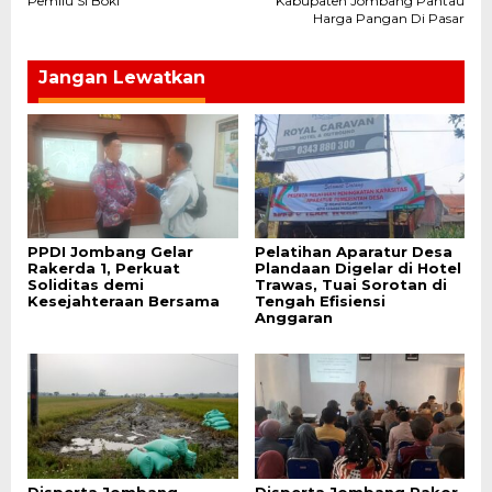
pos
Pemilu Si Boki
Kabupaten Jombang Pantau
Harga Pangan Di Pasar
Jangan Lewatkan
PPDI Jombang Gelar
Pelatihan Aparatur Desa
Rakerda 1, Perkuat
Plandaan Digelar di Hotel
Soliditas demi
Trawas, Tuai Sorotan di
Kesejahteraan Bersama
Tengah Efisiensi
Anggaran
Disperta Jombang
Disperta Jombang Rakor