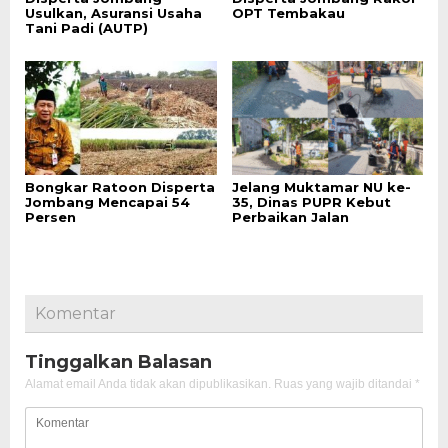
Usulkan, Asuransi Usaha
OPT Tembakau
Tani Padi (AUTP)
Bongkar Ratoon Disperta
Jelang Muktamar NU ke-
Jombang Mencapai 54
35, Dinas PUPR Kebut
Persen
Perbaikan Jalan
Komentar
Tinggalkan Balasan
Alamat email Anda tidak akan dipublikasikan.
Ruas yang wajib ditandai
*