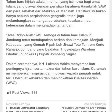
Tahun baru hijriah adalah momen yang istimewa bagi umat
Islam, yang diawali dengan peristiwa hijrahnya Rasulullah SAW
dan para sahabat dari Makkah ke Madinah. Peristiwa ini bukan
hanya sebuah perpindahan geografis, tetapi juga
melambangkan semangat perubahan, kesabaran, dan
keberanian dalam menghadapi tantangan.
“Atas Ridho Allah SWT, semoga di tahun baru Islam ini
Jombang terus mendapatkan berkah dan kemajuan. Menjadi
Kabupaten yang Gemah Ripah Loh Jinawi Toto Tentrem Kerto
Raharjo, Jombang yang Baldatun Thoyyibatun Warobun
Ghofur”, pungkas Pj Bupati Jombang Sugiat.
Dalam ceramahnya, KH. Lukman Hakim menyampaikan
pentingnya hijrah serta makna dari tahun baru Islam. Ceramah
ini memberikan inspirasi dan motivasi kepada jamaah untuk
terus berbuat kebaikan dan meningkatkan kualitas ibadah.
(WAG)
Post Views:
585
Navigasi
Pos sebelumnya
Pos berikutnya
Pj Bupati Jombang Salurkan
Pj Bupati Jombang Dan Ketua
Bantuan Program Bedah
DPRD Hadiri Penyerahan LHP