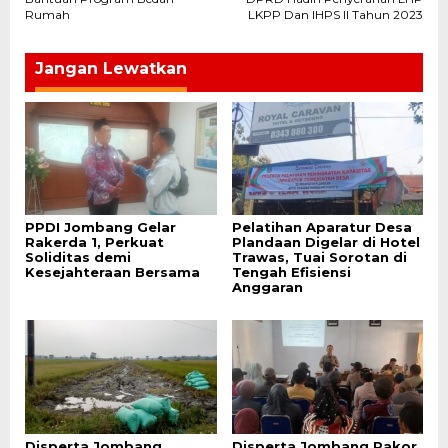
pos
Rumah
LKPP Dan IHPS II Tahun 2023
Jangan Lewatkan
PPDI Jombang Gelar
Pelatihan Aparatur Desa
Rakerda 1, Perkuat
Plandaan Digelar di Hotel
Soliditas demi
Trawas, Tuai Sorotan di
Kesejahteraan Bersama
Tengah Efisiensi
Anggaran
Disperta Jombang
Disperta Jombang Rakor