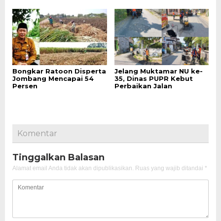
Bongkar Ratoon Disperta
Jelang Muktamar NU ke-
Jombang Mencapai 54
35, Dinas PUPR Kebut
Persen
Perbaikan Jalan
Komentar
Tinggalkan Balasan
Alamat email Anda tidak akan dipublikasikan.
Ruas yang wajib ditandai
*