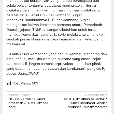
mampu selalu belajar. ASN yang mampu beradaptasi dan
selalu belajar tentunya juga dapat meningkatkan literasi
digitalnya dalam memfilter informasi-informasi digital yang
bersifat netral, lanjut Pj Bupati Jombang Sugiat.
Mengakhiri sambutannya Pj Bupati Jombang Sugiat
menegaskan bahwa komitmen bersama antara Pemerintah
Daerah, jajaran TNI/Polri sangat dibutuhkan untuk terus
menjaga komunikasi yang baik, serta melaksanakan langkah-
langkah preventif guna menjaga keamanan dan ketertiban di
masyarakat.
“Di bulan Suci Ramadhan yang penuh Rahmat, Maghfiroh dan
ampunan ini, mari kita ciptakan suasana yang aman, sejuk
dan kondusif, jangan sampai terprovokasi oleh pihak pihak
yang dapat memecah persatuan dan kerukunan”, pungkas Pj
Bupati Sugiat.(WAG)
Post Views:
509
Navigasi
Pos sebelumnya
Pos berikutnya
Pj Bupati Jombang Safari
Safari Ramadhan Bersama Pj
pos
Ramadhan Di Desa Jombok
Bupati Jombang Dengan
Ngoro
Pimpinan Muhammadiyah