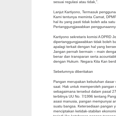
sesuai regulasi atau tidak,”.
Lanjut Kartiyono, Termasuk pengguna
Kami tentunya meminta Camat, DPMPD
hal itu yang pasti tidak boleh ada sat
Pertanggungjawabkan penggunaanny
Kartiyono sekretaris komisi A DPRD 
dipertanggungjawabkan tidak boleh b
apalagi terkait dengan hal yang bers
Jangan pernah bermain – main deng
benar dan transparan serta acountable
dengan Hukum. Negara Kita Kan ber
Sebelumnya diberitakan
Pangan merupakan kebutuhan dasar u
saat. Hak untuk memperoleh pangan 
sebagaimana tersebut dalam pasal 2
terbitnya UU No. 7/1996 tentang Pan
asasi manusia, pangan mempunyai art
suatu bangsa. Ketersediaan pangan y
menciptakan ketidak-stabilan ekonomi.
terjadi jika ketahanan pangan tergang