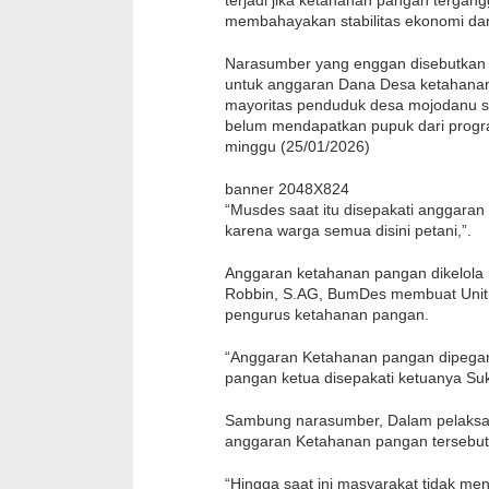
membahayakan stabilitas ekonomi dan 
Narasumber yang enggan disebutka
untuk anggaran Dana Desa ketahanan
mayoritas penduduk desa mojodanu se
belum mendapatkan pupuk dari progr
minggu (25/01/2026)
banner 2048X824
“Musdes saat itu disepakati anggara
karena warga semua disini petani,”.
Anggaran ketahanan pangan dikelol
Robbin, S.AG, BumDes membuat Unit 
pengurus ketahanan pangan.
“Anggaran Ketahanan pangan dipeg
pangan ketua disepakati ketuanya Suk
Sambung narasumber, Dalam pelaksan
anggaran Ketahanan pangan tersebut 
“Hingga saat ini masyarakat tidak m