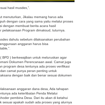
uai hasil musdes,”.
ebut menuturkan, Jikalau memang harus ada
mpuh dengan cara yang sama yaitu melalui proses
i dengan membuat berita acara hasil
ar pelaksanaan Program dimaksud, tuturnya.
usdes dahulu sebelum dilaksanakan perubahan
 penggunaan anggaran harus bisa
able,”.
 BPD ) berkewajiban untuk meluruskan agar
omani Dokumen Perencanaan awal. Camat juga
an program desa tentunya ada proses verifikasi
 dan camat punya peran penting untuk
laksana dengan baik dan benar sesuai dokumen
elaksanaan anggaran dana desa, Ada tahapan
entunya ada keterlibatan Penda Melalui
hoder pembina Desa. Dari itu akan di ketahui
k sesuai apakah sudah ada proses yang alurnya