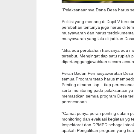
“Pelaksanaannya Dana Desa harus ses
Politisi yang menang di Dapil V ters
perubahan tentunya juga harus di te
musyawarah dan harus terdokumentas
musyawarah yang lalu di jadikan Das
“Jika ada perubahan harusnya ada m
tersebut, Mengingat tiap satu rupiah
dipertanggungjawabkan secara acount
Peran Badan Permusyawaratan Desa (
semua Program tetap harus memped
Penting dimana tiap – tiap perencana
serta monitoring pada pelaksanaanya
memastikan semua program Desa ter
perencanaan.
“Camat punya peran penting dalam p
monitoring dan evaluasi kegiatan yg t
Inspektorat dan DPMPD sebagai steak
apakah Pengalihan program yang tida