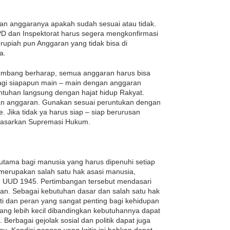
an anggaranya apakah sudah sesuai atau tidak.
 dan Inspektorat harus segera mengkonfirmasi
u rupiah pun Anggaran yang tidak bisa di
a.
Jombang berharap, semua anggaran harus bisa
agi siapapun main – main dengan anggaran
entuhan langsung dengan hajat hidup Rakyat.
an anggaran. Gunakan sesuai peruntukan dengan
. Jika tidak ya harus siap – siap berurusan
dasarkan Supremasi Hukum.
tama bagi manusia yang harus dipenuhi setiap
merupakan salah satu hak asasi manusia,
7 UUD 1945. Pertimbangan tersebut mendasari
gan. Sebagai kebutuhan dasar dan salah satu hak
i dan peran yang sangat penting bagi kehidupan
ang lebih kecil dibandingkan kebutuhannya dapat
 Berbagai gejolak sosial dan politik dapat juga
gu. Kondisi pangan yang kritis ini bahkan dapat