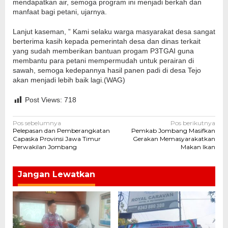
mendapatkan air, semoga program ini menjadi berkah dan
manfaat bagi petani, ujarnya.
Lanjut kaseman, ” Kami selaku warga masyarakat desa sangat
berterima kasih kepada pemerintah desa dan dinas terkait
yang sudah memberikan bantuan progam P3TGAI guna
membantu para petani mempermudah untuk perairan di
sawah, semoga kedepannya hasil panen padi di desa Tejo
akan menjadi lebih baik lagi.(WAG)
Post Views:
718
Navigasi
Pos sebelumnya
Pos berikutnya
Pelepasan dan Pemberangkatan
Pemkab Jombang Masifkan
pos
Capaska Provinsi Jawa Timur
Gerakan Memasyarakatkan
Perwakilan Jombang
Makan Ikan
Jangan Lewatkan