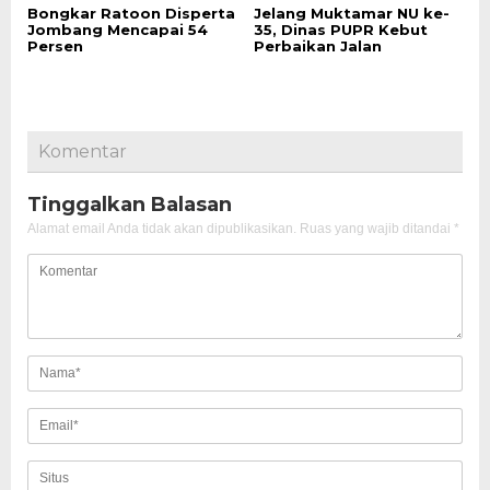
Bongkar Ratoon Disperta
Jelang Muktamar NU ke-
Jombang Mencapai 54
35, Dinas PUPR Kebut
Persen
Perbaikan Jalan
Komentar
Tinggalkan Balasan
Alamat email Anda tidak akan dipublikasikan.
Ruas yang wajib ditandai
*