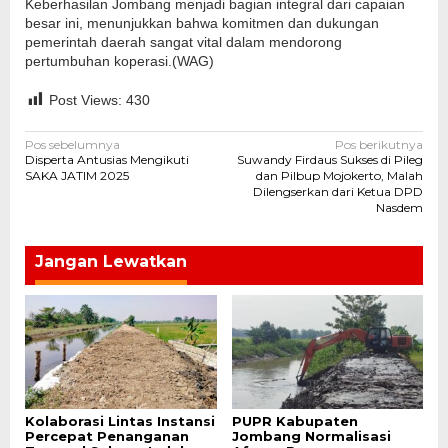
Keberhasilan Jombang menjadi bagian integral dari capaian
besar ini, menunjukkan bahwa komitmen dan dukungan
pemerintah daerah sangat vital dalam mendorong
pertumbuhan koperasi.(WAG)
Post Views:
430
Navigasi
Pos sebelumnya
Pos berikutnya
Disperta Antusias Mengikuti
Suwandy Firdaus Sukses di Pileg
pos
SAKA JATIM 2025
dan Pilbup Mojokerto, Malah
Dilengserkan dari Ketua DPD
Nasdem
Jangan Lewatkan
Kolaborasi Lintas Instansi
PUPR Kabupaten
Percepat Penanganan
Jombang Normalisasi