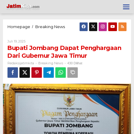
Lewati
ke
konten
Homepage
Breaking News
Bupati
/
Jombang
Dapat
Penghargaan
Oleh
Juli 19, 2025
Dari
Redaksijatimkita
Bupati Jombang Dapat Penghargaan
Gubernur
Jawa
Dari Gubernur Jawa Timur
Timur
Redaksijatimkita
Breaking News
-
-
430 Dilihat