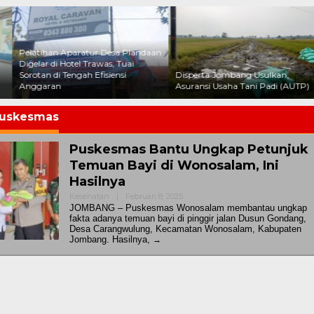
Pelatihan Aparatur Desa Plandaan
Digelar di Hotel Trawas, Tuai
Sorotan di Tengah Efisiensi
Disperta Jombang Usulkan,
Anggaran
Asuransi Usaha Tani Padi (AUTP)
uskesmas
Puskesmas Bantu Ungkap Petunjuk
Temuan Bayi di Wonosalam, Ini
Hasilnya
Oleh
Kesehatan
|
Februari 8, 2025
Redaksijatimkita
JOMBANG – Puskesmas Wonosalam membantau ungkap
fakta adanya temuan bayi di pinggir jalan Dusun Gondang,
Desa Carangwulung, Kecamatan Wonosalam, Kabupaten
Jombang. Hasilnya,