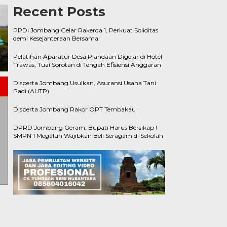
Recent Posts
PPDI Jombang Gelar Rakerda 1, Perkuat Soliditas
DPRD Jombang Geram, Bupati
demi Kesejahteraan Bersama
Harus Bersikap ! SMPN 1
Disperta Jombang Rakor OPT
Megaluh Wajibkan Beli Seragam d
Pelatihan Aparatur Desa Plandaan Digelar di Hotel
Tembakau
Sekolah
Trawas, Tuai Sorotan di Tengah Efisiensi Anggaran
Disperta Jombang Usulkan, Asuransi Usaha Tani
Padi (AUTP)
Disperta Jombang Rakor OPT Tembakau
DPRD Jombang Geram, Bupati Harus Bersikap !
SMPN 1 Megaluh Wajibkan Beli Seragam di Sekolah