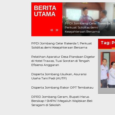
BERITA
UTAMA
DPRD Jombang Geram, Bupati
Harus Bersikap ! SMPN 1
PPDI Jombang Gelar Rakerda 1,
Megaluh Wajibkan Beli Seragam di
Perkuat Soliditas demi
«
»
Sekolah
Kesejahteraan Bersama
Tag:
P
PPDI Jombang Gelar Rakerda 1, Perkuat
Soliditas demi Kesejahteraan Bersama
Pelatihan Aparatur Desa Plandaan Digelar
di Hotel Trawas, Tuai Sorotan di Tengah
Efisiensi Anggaran
Disperta Jombang Usulkan, Asuransi
Usaha Tani Padi (AUTP)
Disperta Jombang Rakor OPT Tembakau
DPRD Jombang Geram, Bupati Harus
Bersikap ! SMPN 1 Megaluh Wajibkan Beli
Seragam di Sekolah