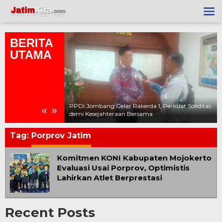
Lewati
ke
konten
BERITA
UTAMA
i Harus Bersikap !
li Seragam di
PPDI Jombang Gelar Rakerda 1, Perkuat Soliditas
«
»
demi Kesejahteraan Bersama
Tag:
Porprov Jatim
Komitmen KONI Kabupaten Mojokerto
Evaluasi Usai Porprov, Optimistis
Lahirkan Atlet Berprestasi
Recent Posts