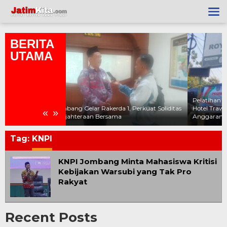
Lewati
ke
konten
BERITA
UTAMA
Pelatihan Aparatur Desa Plandaan Digelar di
a 1, Perkuat Soliditas
Hotel Trawas, Tuai Sorotan di Tengah Efisiensi
«
»
ama
Anggaran
Tag:
KNPI
KNPI Jombang Minta Mahasiswa Kritisi
Kebijakan Warsubi yang Tak Pro
Rakyat
Recent Posts